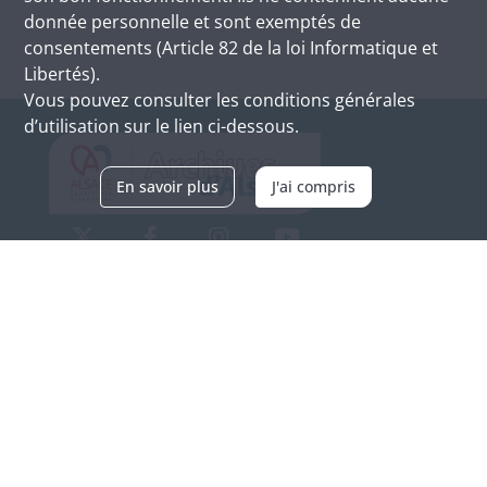
donnée personnelle et sont exemptés de
consentements (Article 82 de la loi Informatique et
Libertés).
Vous pouvez consulter les conditions générales
d’utilisation sur le lien ci-dessous.
En savoir plus
J'ai compris
Archives d'Alsace - Site de Colmar
Bâtiment M / Cité administrative
3, rue Fleischhauer
F-68026 COLMAR
(+33) 3 89 21 97 00
Nous contacter