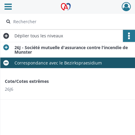
Ouvrir le menu déroulant
Archives Alsace - Colmar
Déplier
tous les niveaux
26J - Société mutuelle d'assurance contre l'incendie de
Munster
Correspondance avec le Bezirkspraesidium
Cote/Cotes extrêmes
26J6