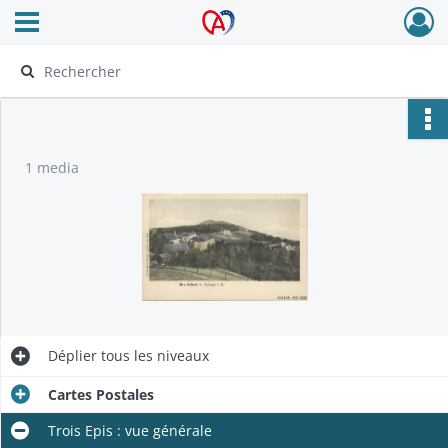
Ouvrir le menu déroulant
Archives Alsace - Colmar
1 media
Déplier
tous les niveaux
Cartes Postales
Trois Epis : vue générale