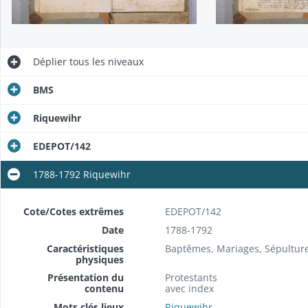
Déplier
tous les niveaux
BMS
Riquewihr
EDEPOT/142
1788-1792 Riquewihr
Cote/Cotes extrêmes
EDEPOT/142
Date
1788-1792
Caractéristiques
Baptêmes, Mariages, Sépultur
physiques
Présentation du
Protestants
contenu
avec index
Mots clés lieux
Riquewihr