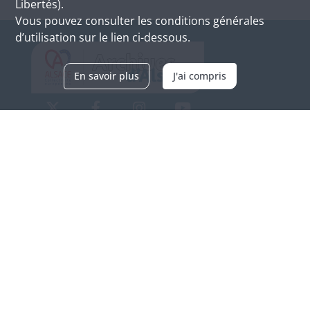
Libertés).
Vous pouvez consulter les conditions générales
d’utilisation sur le lien ci-dessous.
En savoir plus
J'ai compris
Archives d'Alsace - Site de Colmar
Bâtiment M / Cité administrative
3, rue Fleischhauer
F-68026 COLMAR
(+33) 3 89 21 97 00
Nous contacter
Horaires d'ouverture