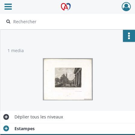
Ouvrir le menu déroulant
Archives Alsace - Colmar
1 media
Déplier
tous les niveaux
Estampes