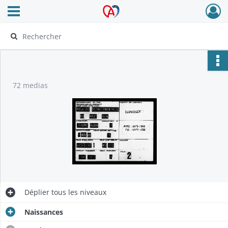
Ouvrir le menu déroulant
Archives Alsace - Colmar
72 medias
Déplier
tous les niveaux
Naissances