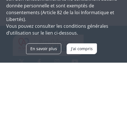
donnée personnelle et sont exemptés de
consentements (Article 82 de la loi Informatique et
Libertés).
Vous pouvez consulter les conditions générales
d’utilisation sur le lien ci-dessous.
En savoir plus
J'ai compris
Archives d'Alsace - Site de Colmar
Bâtiment M / Cité administrative
3, rue Fleischhauer
F-68026 COLMAR
(+33) 3 89 21 97 00
Nous contacter