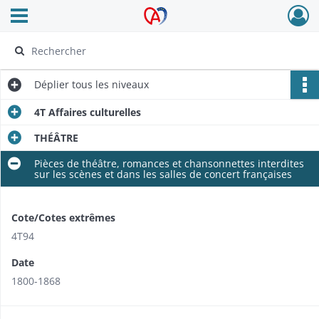
Ouvrir le menu déroulant
Archives Alsace - Colmar
Déplier
tous les niveaux
4T Affaires culturelles
THÉÂTRE
Pièces de théâtre, romances et chansonnettes interdites
sur les scènes et dans les salles de concert françaises
Cote/Cotes extrêmes
4T94
Date
1800-1868