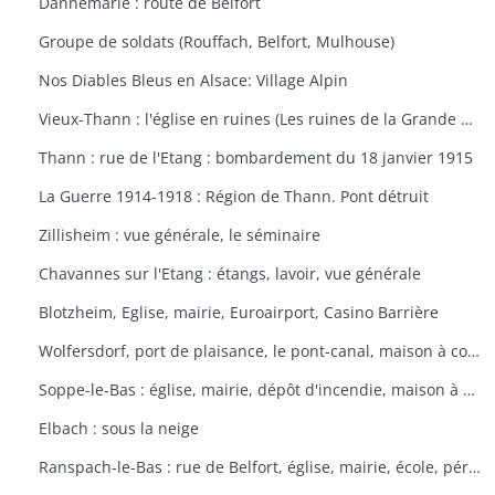
Dannemarie : route de Belfort
Groupe de soldats (Rouffach, Belfort, Mulhouse)
Nos Diables Bleus en Alsace: Village Alpin
Vieux-Thann : l'église en ruines (Les ruines de la Grande Guerre)
Thann : rue de l'Etang : bombardement du 18 janvier 1915
La Guerre 1914-1918 : Région de Thann. Pont détruit
Zillisheim : vue générale, le séminaire
Chavannes sur l'Etang : étangs, lavoir, vue générale
Blotzheim, Eglise, mairie, Euroairport, Casino Barrière
Wolfersdorf, port de plaisance, le pont-canal, maison à colombages
Soppe-le-Bas : église, mairie, dépôt d'incendie, maison à colombages
Elbach : sous la neige
Ranspach-le-Bas : rue de Belfort, église, mairie, école, périscolaire, platanes plantés sous Napoléon