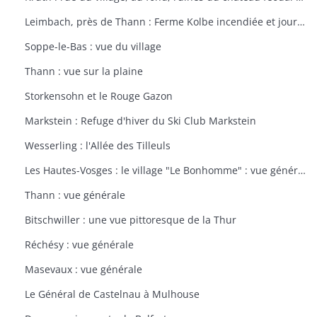
Leimbach, près de Thann : Ferme Kolbe incendiée et journellement bombardée avec les dépendances en ruines
Soppe-le-Bas : vue du village
Thann : vue sur la plaine
Storkensohn et le Rouge Gazon
Markstein : Refuge d'hiver du Ski Club Markstein
Wesserling : l'Allée des Tilleuls
Les Hautes-Vosges : le village "Le Bonhomme" : vue générale
Thann : vue générale
Bitschwiller : une vue pittoresque de la Thur
Réchésy : vue générale
Masevaux : vue générale
Le Général de Castelnau à Mulhouse