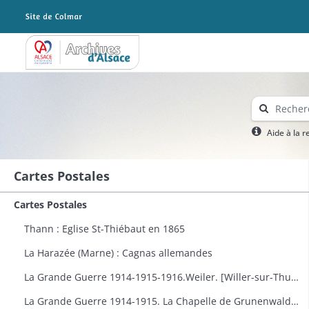
Archives Alsace - Colmar
Aide à la 
Cartes Postales
Cartes Postales
Thann : Eglise St-Thiébaut en 1865
La Harazée (Marne) : Cagnas allemandes
La Grande Guerre 1914-1915-1916.Weiler. [Willer-sur-Thur] : vue générale
La Grande Guerre 1914-1915. La Chapelle de Grunenwald près de Uderdersept habillés en soldat tenant un fusil. Dessin par Delalain.