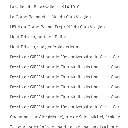
La vallée de Bitschwiller - 1914-1918
Le Grand Ballon et l'Hôtel du Club Vosgien
Hôtel du Grand Ballon, Propriété du Club Vosgien
Neuf-Brisach, porte de Belfort
Neuf-Brisach, vue générale aérienne
Dessin de GIEFEM pour le 20e anniversaire du Cercle Cartophile de Thann et de la Vallée de la Thur. 25-26 novembre 2006. carte n° 17
Dessin de GiEFEM pour le Club Multicollections "Les Chasseurs d'Images", Mulhouse. Carte n° 19 : "50 ans de carnaval à Mulhouse
Dessin de GiEFEM pour le Club Multicollections "Les Chasseurs d'Images", Mulhouse. Carte n° 20 : "L'univers de Tintin
Dessin de GiEFEM pour le Club Multicollections "Les Chasseurs d'Images", Mulhouse. Carte n° 17 : "Nounours a Cent ans
Dessin de GiEFEM pour le Club Multicollections "Les Chasseurs d'Images". Mulhouse. Carte n° 15
Dessin de GIEFEM pour le 10e anniversaire du Cercle Cartophile de Thann et de la Vallée de la Thur. Novembre 1997
Chaumont-sur-Aire (Meuse), rue de Saint-Michel, école. Vue d'une carte postale pour l'exposition de cartes postales anciennes (11 octobre 2009)
Tagsdorf, vue générale, mairie-école, maison alsacienne