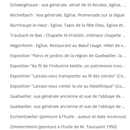
Schweighouse : vue générale, vitrail de St-Nicolas, église, la Doller
Michelbach : Vue générale, Eglise, Promenade sur la digue
Burnhaupt-le-Haut : Eglise, Tapis de la fête Dieu, Eglise et école, Office de la fête Dieu
Traubach-le-Bas : Chapelle St-Fridolin, intérieur chapelle et tableau, Ecole, rue principale
Hégenheim : Eglise, Restaurant au Bœuf rouge, Hôtel de ville, décors floraux
Exposition "Parcs et jardins de la région de Guebwiller, la culture d'un patrimoine florissant" (Communauté de Communes de la Région de Guebwiller, du 15 octobre 2010 au 31 janvier 2011)
Expostion "Au fil de l'industrie textile, un patrimoine insoupçonné" (Communauté de Communes de la Région de Guebwiller, du 11 septembre au 30 octobre 2009)
Exposition "Laissez-vous transporter au fil des siècles" (Communauté de Communes de la Région de Guebwiller, du 26 octobre 2012 au 19 janvier 2013)
Exposition "Laissez-vous conter la vie au Néolithique" (Communauté de Communes de la Région de Guebwiller, du 14 octobre 2011 au 26 janvier 2012)
Guebwiller, vue générale ancienne et vue de l'abbaye de Murbach.
Guebwiller, vue générale ancienne et vue de l'abbaye de Murbach.
Eschentzwiller (peinture à l'huile - auteur et date inconnus)
Zimmersheim (peinture à l'huile de M. Toussaint 1950)