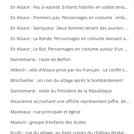
En Alsace : Feu à volonté. Enfants habillés en soldat tenant un fusil. Dessin par Delalain.
En Alsace : Premiers pas. Personnages en costume : enfant allant vers le drapeau français. Dessin par Delalain.
En Alsace : Vainqueur. Deux femmes tenant des lauriers et un homme en costume. Dessin par Delalain.
En Alsace : La Ronde. Personnages en costume dansant autour du drapeau français. Dessin par Delalain.
En Alsace : Le But. Personnages en costume autour d'un drapeau français. Dessin par Delalain
Dannemarie : route de Belfort
Altkirch : ville d'Alsace prise par les Français - Le conflit européen en 1914
Bitschwiller : un coin du village après le bombardement
Dannemarie : visite du Président de la République
Alsacienne accrochant une affiche représentant Joffre, dessin de Th. CROY
Masevaux : rue principale et église
Moosch : groupe d'enfants des écoles
Kruth : rue du village, au fond, ruines du château féodal de Wildenstein