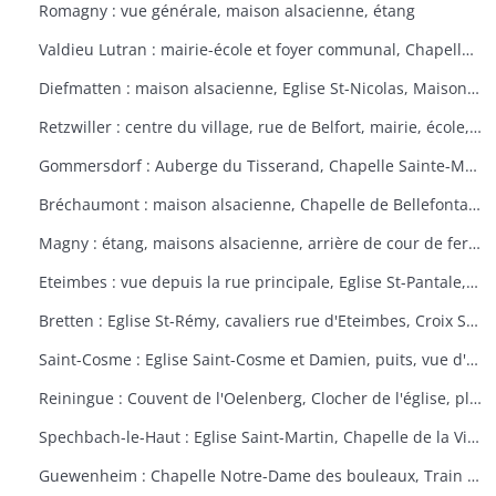
Romagny : vue générale, maison alsacienne, étang
Valdieu Lutran : mairie-école et foyer communal, Chapelle Notre Dame de la Pitié, calvaire, échelle d'écluses sens Valdieu-Retzwiller
Diefmatten : maison alsacienne, Eglise St-Nicolas, Maison natale Barthélémy Gross
Retzwiller : centre du village, rue de Belfort, mairie, école, décors floraux
Gommersdorf : Auberge du Tisserand, Chapelle Sainte-Marguerite, Calvaire rue des Tilleuls
Bréchaumont : maison alsacienne, Chapelle de Bellefontaine, rue de l'église, M.A.R.P.A. (Maison d'accueil rurale pour personne âgées)
Magny : étang, maisons alsacienne, arrière de cour de ferme
Eteimbes : vue depuis la rue principale, Eglise St-Pantale, maison alsacienne
Bretten : Eglise St-Rémy, cavaliers rue d'Eteimbes, Croix St-Eloi
Saint-Cosme : Eglise Saint-Cosme et Damien, puits, vue d'ensemble, ancien presbytère, mairie
Reiningue : Couvent de l'Oelenberg, Clocher de l'église, plan d'eau, cour de ferme
Spechbach-le-Haut : Eglise Saint-Martin, Chapelle de la Vierge, Christ du dimanche des rameaux sur l'âne, Vierge de la Pitié
Guewenheim : Chapelle Notre-Dame des bouleaux, Train de la Doller, lavoir, pierre borne, mur cimetière, Calvaire 1857 avec décorations florales