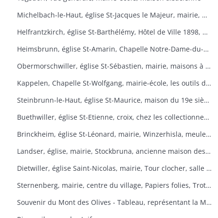
Michelbach-le-Haut, église St-Jacques le Majeur, mairie, maison 1832, fontaine, fête du pain
Helfrantzkirch, église St-Barthélémy, Hôtel de Ville 1898, maison alsacienne
Heimsbrunn, église St-Amarin, Chapelle Notre-Dame-du-Chêne, Maison Ste-Anne, mairie
Obermorschwiller, église St-Sébastien, mairie, maisons à colombages
Kappelen, Chapelle St-Wolfgang, mairie-école, les outils d'antan, chez le collectionneur de tracteurs
Steinbrunn-le-Haut, église St-Maurice, maison du 19e siècle, vue générale
Buethwiller, église St-Etienne, croix, chez les collectionneurs
Brinckheim, église St-Léonard, mairie, Winzerhisla, meule 1597, moulin
Landser, église, mairie, Stockbruna, ancienne maison des sœurs, Monastère St-Alphonse
Dietwiller, église Saint-Nicolas, mairie, Tour clocher, salle des fêtes
Sternenberg, mairie, centre du village, Papiers folies, Trotta Hisla
Souvenir du Mont des Olives - Tableau, représentant la Mort, à l'entrée du dortoir peint par Père M. Joseph (Baron de Géramb, général autrichien, mort en 1848 comme procurateur des Trappistes).