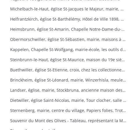
Michelbach-le-Haut, église St-Jacques le Majeur, mairie, maison 1832, fontaine, fête du pain
Helfrantzkirch, église St-Barthélémy, Hôtel de Ville 1898, maison alsacienne
Heimsbrunn, église St-Amarin, Chapelle Notre-Dame-du-Chêne, Maison Ste-Anne, mairie
Obermorschwiller, église St-Sébastien, mairie, maisons à colombages
Kappelen, Chapelle St-Wolfgang, mairie-école, les outils d'antan, chez le collectionneur de tracteurs
Steinbrunn-le-Haut, église St-Maurice, maison du 19e siècle, vue générale
Buethwiller, église St-Etienne, croix, chez les collectionneurs
Brinckheim, église St-Léonard, mairie, Winzerhisla, meule 1597, moulin
Landser, église, mairie, Stockbruna, ancienne maison des sœurs, Monastère St-Alphonse
Dietwiller, église Saint-Nicolas, mairie, Tour clocher, salle des fêtes
Sternenberg, mairie, centre du village, Papiers folies, Trotta Hisla
Souvenir du Mont des Olives - Tableau, représentant la Mort, à l'entrée du dortoir peint par Père M. Joseph (Baron de Géramb, général autrichien, mort en 1848 comme procurateur des Trappistes).