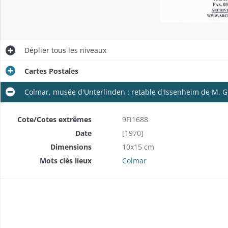
Déplier
tous les niveaux
Cartes Postales
Colmar, musée d'Unterlinden : retable d'Issenheim de M. Gr
Cote/Cotes extrêmes
9Fi1688
Date
[1970]
Dimensions
10x15 cm
Mots clés lieux
Colmar