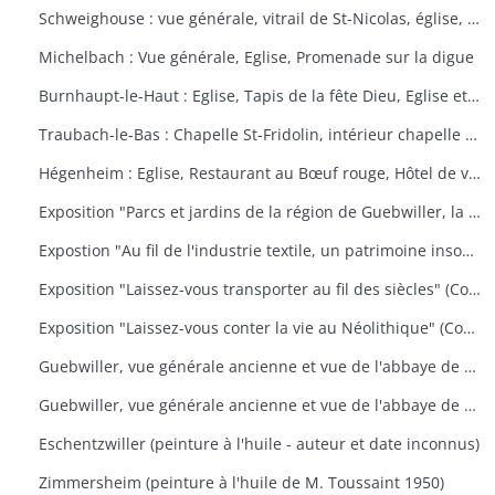
Schweighouse : vue générale, vitrail de St-Nicolas, église, la Doller
Michelbach : Vue générale, Eglise, Promenade sur la digue
Burnhaupt-le-Haut : Eglise, Tapis de la fête Dieu, Eglise et école, Office de la fête Dieu
Traubach-le-Bas : Chapelle St-Fridolin, intérieur chapelle et tableau, Ecole, rue principale
Hégenheim : Eglise, Restaurant au Bœuf rouge, Hôtel de ville, décors floraux
Exposition "Parcs et jardins de la région de Guebwiller, la culture d'un patrimoine florissant" (Communauté de Communes de la Région de Guebwiller, du 15 octobre 2010 au 31 janvier 2011)
Expostion "Au fil de l'industrie textile, un patrimoine insoupçonné" (Communauté de Communes de la Région de Guebwiller, du 11 septembre au 30 octobre 2009)
Exposition "Laissez-vous transporter au fil des siècles" (Communauté de Communes de la Région de Guebwiller, du 26 octobre 2012 au 19 janvier 2013)
Exposition "Laissez-vous conter la vie au Néolithique" (Communauté de Communes de la Région de Guebwiller, du 14 octobre 2011 au 26 janvier 2012)
Guebwiller, vue générale ancienne et vue de l'abbaye de Murbach.
Guebwiller, vue générale ancienne et vue de l'abbaye de Murbach.
Eschentzwiller (peinture à l'huile - auteur et date inconnus)
Zimmersheim (peinture à l'huile de M. Toussaint 1950)