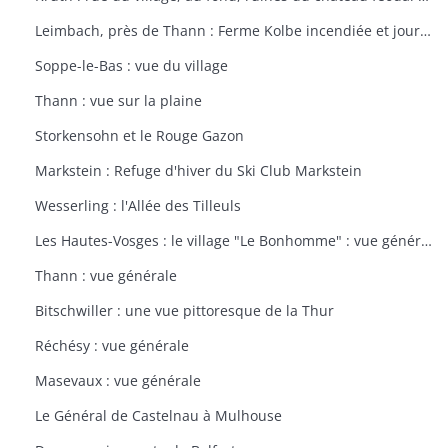
Leimbach, près de Thann : Ferme Kolbe incendiée et journellement bombardée avec les dépendances en ruines
Soppe-le-Bas : vue du village
Thann : vue sur la plaine
Storkensohn et le Rouge Gazon
Markstein : Refuge d'hiver du Ski Club Markstein
Wesserling : l'Allée des Tilleuls
Les Hautes-Vosges : le village "Le Bonhomme" : vue générale
Thann : vue générale
Bitschwiller : une vue pittoresque de la Thur
Réchésy : vue générale
Masevaux : vue générale
Le Général de Castelnau à Mulhouse