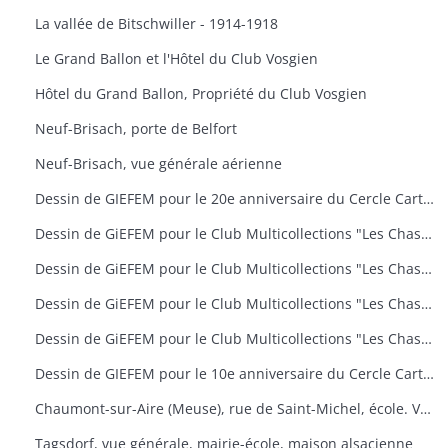
La vallée de Bitschwiller - 1914-1918
Le Grand Ballon et l'Hôtel du Club Vosgien
Hôtel du Grand Ballon, Propriété du Club Vosgien
Neuf-Brisach, porte de Belfort
Neuf-Brisach, vue générale aérienne
Dessin de GIEFEM pour le 20e anniversaire du Cercle Cartophile de Thann et de la Vallée de la Thur. 25-26 novembre 2006. carte n° 17
Dessin de GiEFEM pour le Club Multicollections "Les Chasseurs d'Images", Mulhouse. Carte n° 19 : "50 ans de carnaval à Mulhouse
Dessin de GiEFEM pour le Club Multicollections "Les Chasseurs d'Images", Mulhouse. Carte n° 20 : "L'univers de Tintin
Dessin de GiEFEM pour le Club Multicollections "Les Chasseurs d'Images", Mulhouse. Carte n° 17 : "Nounours a Cent ans
Dessin de GiEFEM pour le Club Multicollections "Les Chasseurs d'Images". Mulhouse. Carte n° 15
Dessin de GIEFEM pour le 10e anniversaire du Cercle Cartophile de Thann et de la Vallée de la Thur. Novembre 1997
Chaumont-sur-Aire (Meuse), rue de Saint-Michel, école. Vue d'une carte postale pour l'exposition de cartes postales anciennes (11 octobre 2009)
Tagsdorf, vue générale, mairie-école, maison alsacienne