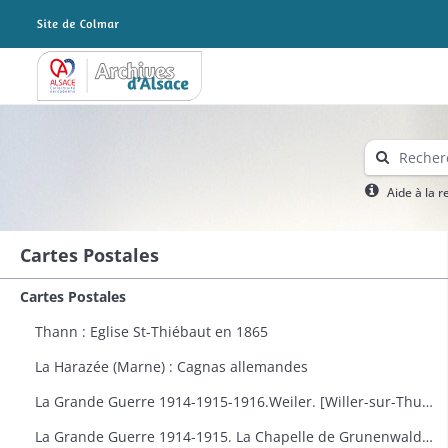
Archives Alsace - Colmar
Aide à la 
Cartes Postales
Cartes Postales
Thann : Eglise St-Thiébaut en 1865
La Harazée (Marne) : Cagnas allemandes
La Grande Guerre 1914-1915-1916.Weiler. [Willer-sur-Thur] : vue générale
La Grande Guerre 1914-1915. La Chapelle de Grunenwald près de Uderdersept habillés en soldat tenant un fusil. Dessin par Delalain.