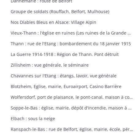
Dannemarie : route de Belfort
Groupe de soldats (Rouffach, Belfort, Mulhouse)
Nos Diables Bleus en Alsace: Village Alpin
Vieux-Thann : l'église en ruines (Les ruines de la Grande Guerre)
Thann : rue de l'Etang : bombardement du 18 janvier 1915
La Guerre 1914-1918 : Région de Thann. Pont détruit
Zillisheim : vue générale, le séminaire
Chavannes sur l'Etang : étangs, lavoir, vue générale
Blotzheim, Eglise, mairie, Euroairport, Casino Barrière
Wolfersdorf, port de plaisance, le pont-canal, maison à colombages
Soppe-le-Bas : église, mairie, dépôt d'incendie, maison à colombages
Elbach : sous la neige
Ranspach-le-Bas : rue de Belfort, église, mairie, école, périscolaire, platanes plantés sous Napoléon