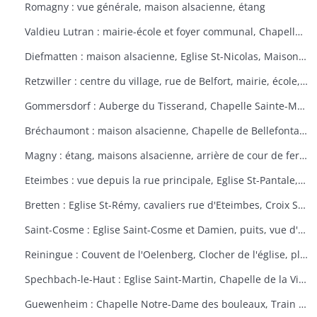
Romagny : vue générale, maison alsacienne, étang
Valdieu Lutran : mairie-école et foyer communal, Chapelle Notre Dame de la Pitié, calvaire, échelle d'écluses sens Valdieu-Retzwiller
Diefmatten : maison alsacienne, Eglise St-Nicolas, Maison natale Barthélémy Gross
Retzwiller : centre du village, rue de Belfort, mairie, école, décors floraux
Gommersdorf : Auberge du Tisserand, Chapelle Sainte-Marguerite, Calvaire rue des Tilleuls
Bréchaumont : maison alsacienne, Chapelle de Bellefontaine, rue de l'église, M.A.R.P.A. (Maison d'accueil rurale pour personne âgées)
Magny : étang, maisons alsacienne, arrière de cour de ferme
Eteimbes : vue depuis la rue principale, Eglise St-Pantale, maison alsacienne
Bretten : Eglise St-Rémy, cavaliers rue d'Eteimbes, Croix St-Eloi
Saint-Cosme : Eglise Saint-Cosme et Damien, puits, vue d'ensemble, ancien presbytère, mairie
Reiningue : Couvent de l'Oelenberg, Clocher de l'église, plan d'eau, cour de ferme
Spechbach-le-Haut : Eglise Saint-Martin, Chapelle de la Vierge, Christ du dimanche des rameaux sur l'âne, Vierge de la Pitié
Guewenheim : Chapelle Notre-Dame des bouleaux, Train de la Doller, lavoir, pierre borne, mur cimetière, Calvaire 1857 avec décorations florales