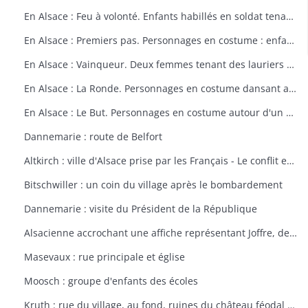
En Alsace : Feu à volonté. Enfants habillés en soldat tenant un fusil. Dessin par Delalain.
En Alsace : Premiers pas. Personnages en costume : enfant allant vers le drapeau français. Dessin par Delalain.
En Alsace : Vainqueur. Deux femmes tenant des lauriers et un homme en costume. Dessin par Delalain.
En Alsace : La Ronde. Personnages en costume dansant autour du drapeau français. Dessin par Delalain.
En Alsace : Le But. Personnages en costume autour d'un drapeau français. Dessin par Delalain
Dannemarie : route de Belfort
Altkirch : ville d'Alsace prise par les Français - Le conflit européen en 1914
Bitschwiller : un coin du village après le bombardement
Dannemarie : visite du Président de la République
Alsacienne accrochant une affiche représentant Joffre, dessin de Th. CROY
Masevaux : rue principale et église
Moosch : groupe d'enfants des écoles
Kruth : rue du village, au fond, ruines du château féodal de Wildenstein