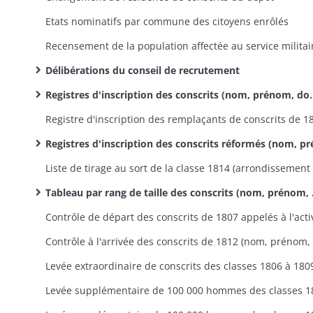
Etats nominatifs par commune des citoyens enrôlés
Délibérations du conseil de recrutement
Registres d'inscription des conscrits (nom, prénom, domicile, décision du conseil de recrutement, affectation éventuelle)
Registres d'inscription des conscrits réformés (nom, prénom
Tableau par rang de taille des conscrits (nom, prénom, date et lieu de naissance, profession, affectation, nom et domicile des père et mère) suivi d'une table alphabétique des noms de famille