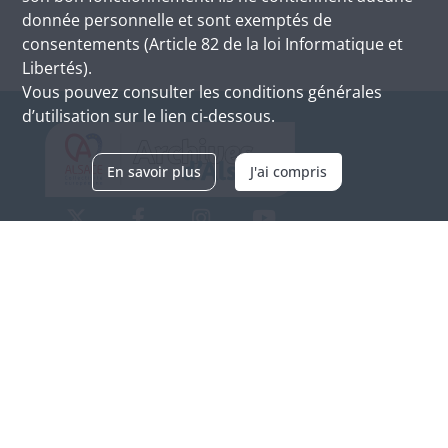
donnée personnelle et sont exemptés de
consentements (Article 82 de la loi Informatique et
Libertés).
Vous pouvez consulter les conditions générales
d’utilisation sur le lien ci-dessous.
En savoir plus
J'ai compris
Archives d'Alsace - Site de Colmar
Bâtiment M / Cité administrative
3, rue Fleischhauer
F-68026 COLMAR
(+33) 3 89 21 97 00
Nous contacter