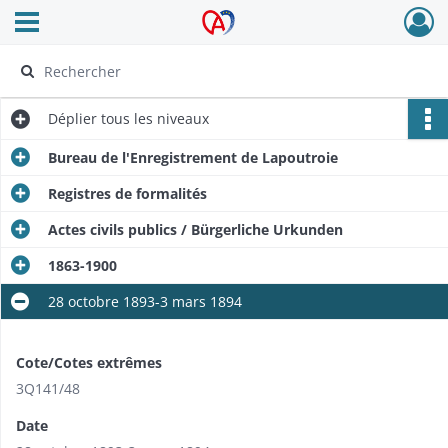
Ouvrir le menu déroulant
Archives Alsace - Colmar
Déplier
tous les niveaux
Bureau de l'Enregistrement de Lapoutroie
Registres de formalités
Actes civils publics / Bürgerliche Urkunden
1863-1900
28 octobre 1893-3 mars 1894
Cote/Cotes extrêmes
3Q141/48
Date