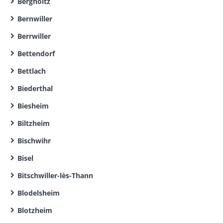
Bergholtz
Bernwiller
Berrwiller
Bettendorf
Bettlach
Biederthal
Biesheim
Biltzheim
Bischwihr
Bisel
Bitschwiller-lès-Thann
Blodelsheim
Blotzheim