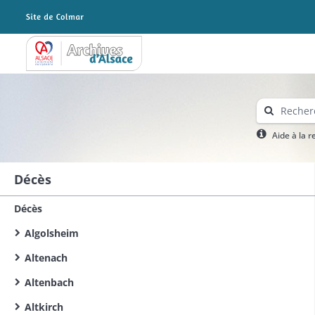
Archives Alsace - Colmar
Aide à la 
Décès
Décès
Algolsheim
Altenach
Altenbach
Altkirch