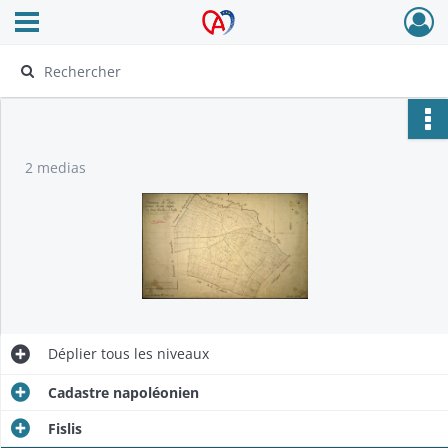
Ouvrir le menu déroulant
Archives Alsace - Colmar
2 medias
Déplier
tous les niveaux
Cadastre napoléonien
Fislis