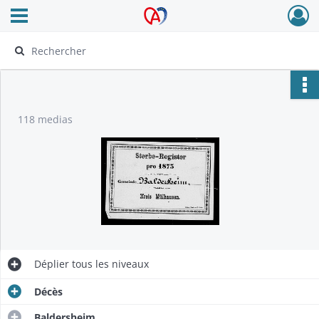
Ouvrir le menu déroulant
Archives Alsace - Colmar
118 medias
Déplier
tous les niveaux
Décès
Baldersheim