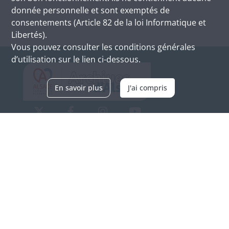
donnée personnelle et sont exemptés de
consentements (Article 82 de la loi Informatique et
Libertés).
Vous pouvez consulter les conditions générales
d’utilisation sur le lien ci-dessous.
En savoir plus
J'ai compris
Archives d'Alsace - Site de Colmar
Bâtiment M / Cité administrative
3, rue Fleischhauer
F-68026 COLMAR
(+33) 3 89 21 97 00
Nous contacter