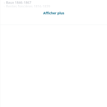
- Baux 1846-1867
- Rentes foncières 1816-1839
- Etats des propriétés foncières, rentes et créances mobilières
Afficher plus
1840-1842, 1861-1869
- Délimitations 1858-1860