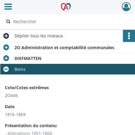
Ouvrir le menu déroulant
Archives Alsace - Colmar
Déplier
tous les niveaux
2O Administration et comptabilité communales
DIEFMATTEN
Biens
Cote/Cotes extrêmes
2O446
Date
1816-1869
Présentation du contenu
- Aliénations 1861-1866