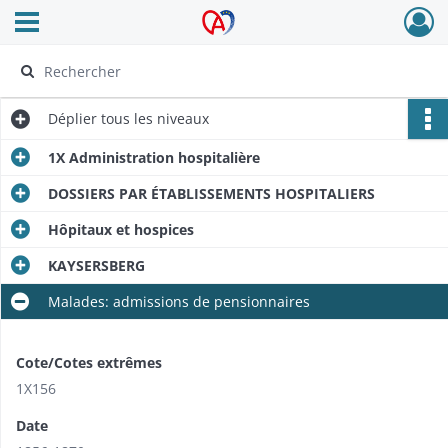
Ouvrir le menu déroulant
Archives Alsace - Colmar
Déplier
tous les niveaux
1X Administration hospitalière
DOSSIERS PAR ÉTABLISSEMENTS HOSPITALIERS
Hôpitaux et hospices
KAYSERSBERG
Malades: admissions de pensionnaires
Cote/Cotes extrêmes
1X156
Date