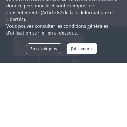
donnée personnelle et sont exemptés de
consentements (Article 82 de la loi Informatique et
Libertés).
Vous pouvez consulter les conditions générales
d’utilisation sur le lien ci-dessous.
En savoir plus
J'ai compris
Archives d'Alsace - Site de Colmar
Bâtiment M / Cité administrative
3, rue Fleischhauer
F-68026 COLMAR
(+33) 3 89 21 97 00
Nous contacter