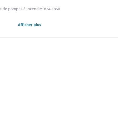
épôt de pompes à incendie1824-1860
justice de paix, salle de réunions du conseil d'arrondissement
Afficher plus
e 1803-1870
nes prisons en salles d'école
l'élévation principale
laces à l'abattoir en droits d'octroi: cf. comptabilité octroi
1826-1846
aces au lavoir 1835-1841
mmunaux contre l'incendie 1844-1845
8
 1840-1841
u dépôt de pompes, de la tour, des anciennes prisons
ommunaux 1827
age du roi 1831
communaux 1802-1806
1841