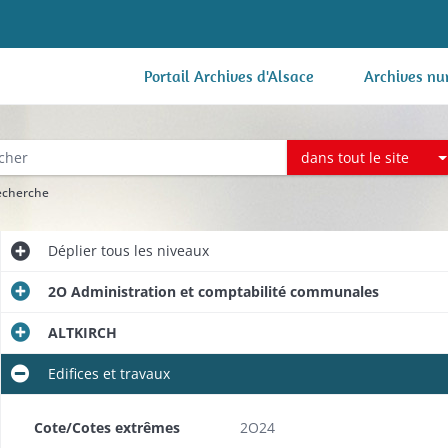
Portail Archives d'Alsace
Archives nu
dans tout le site
recherche
Déplier
tous les niveaux
2O Administration et comptabilité communales
ALTKIRCH
Edifices et travaux
Cote/Cotes extrêmes
2O24