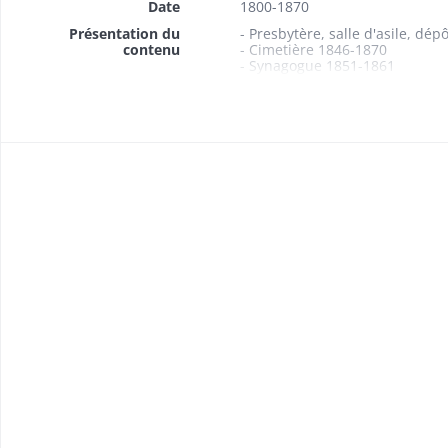
Date
1800-1870
Présentation du
- Presbytère, salle d'asile, d
contenu
- Cimetière 1846-1870
- Synagogue 1851-1861
- Sous-préfecture, Prêtoire de 
1800-1854
- Hôtel de ville 1831-1836
- Ecoles primaires, salle d'asil
1870: appropriation des ancien
- Collège 1804-1845
1837: plan de masse et plan de 
- Corps de garde 1805-1832
- Abattoir 1823-1849
1834: conversion des droits de p
- Hôpital militaire 1816
- Entrepôt des poudres à feu 
- Lavoir public et droits de pl
- Assurance des bâtiments co
- Pompes à incendie 1809-184
- Dépôt de pompes à incendie
1840: plan de l'emplacement d
- Fontaines 1812-1870
- Bureau télégraphique 1866
- Ramonage des bâtiments c
- Arc de triomphe lors du pass
- Réparation des bâtiments 
- Tour sur la place du marché 