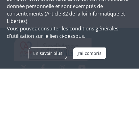
donnée personnelle et sont exemptés de
consentements (Article 82 de la loi Informatique et
Libertés).
Vous pouvez consulter les conditions générales
d’utilisation sur le lien ci-dessous.
En savoir plus
J'ai compris
Archives d'Alsace - Site de Colmar
Bâtiment M / Cité administrative
3, rue Fleischhauer
F-68026 COLMAR
(+33) 3 89 21 97 00
Nous contacter