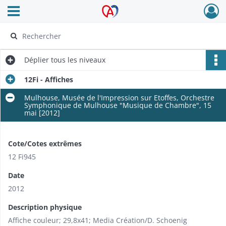
Ouvrir le menu déroulant
Archives Alsace - Colmar
Déplier
tous les niveaux
12Fi - Affiches
Mulhouse, Musée de l'Impression sur Etoffes, Orchestre
Symphonique de Mulhouse "Musique de Chambre", 15
mai [2012]
Cote/Cotes extrêmes
12 Fi945
Date
2012
Description physique
Affiche couleur; 29,8x41; Media Création/D. Schoenig