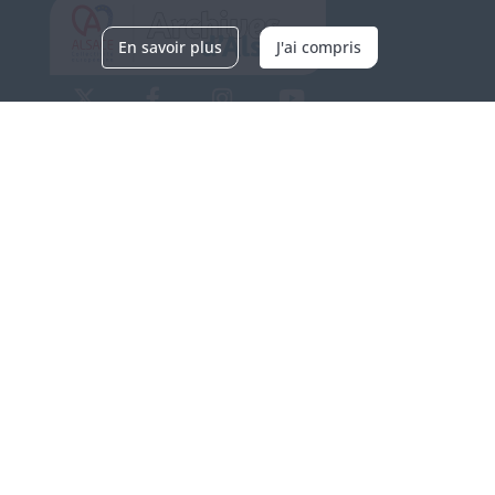
En savoir plus
J'ai compris
Archives d'Alsace - Site de Colmar
Bâtiment M / Cité administrative
3, rue Fleischhauer
F-68026 COLMAR
(+33) 3 89 21 97 00
Nous contacter
Horaires d'ouverture
Du mardi au vendredi
en continu de 9h à 17h