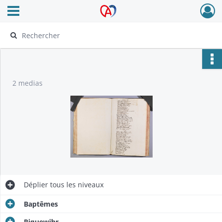
Ouvrir le menu déroulant
Archives Alsace - Colmar
2 medias
Déplier
tous les niveaux
Baptêmes
Riquewihr