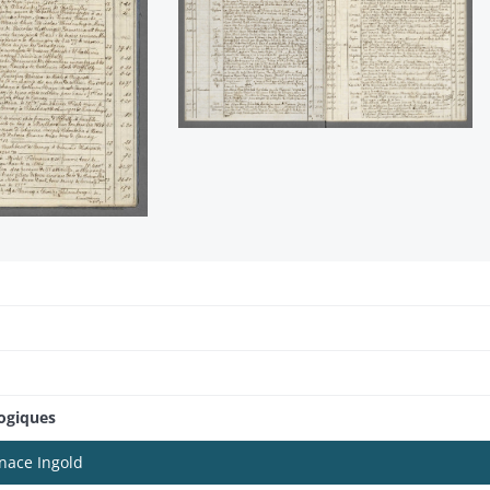
logiques
nace Ingold