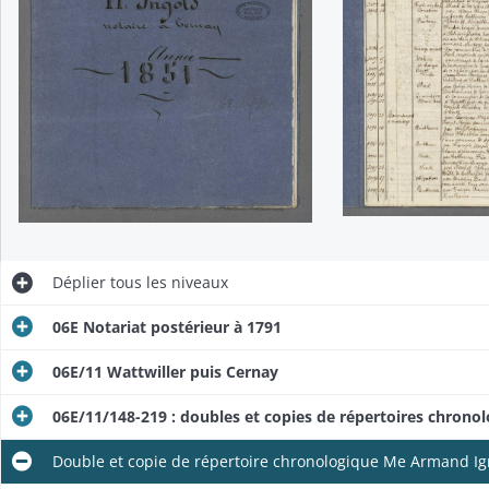
Déplier
tous les niveaux
06E Notariat postérieur à 1791
06E/11 Wattwiller puis Cernay
Double et copie de répertoire chronologique Me Dominique Ingold
06E/11/148-219 : doubles et copies de répertoires chrono
Double et copie de répertoire chronologique Me Dominique Ingold
Double et copie de répertoire chronologique Me Armand Ig
Double et copie de répertoire chronologique Me Dominique Ingold