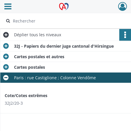
Ouvrir le menu déroulant
Archives Alsace - Colmar
Déplier
tous les niveaux
32J - Papiers du dernier juge cantonal d'Hirsingue
Cartes postales et autres
Cartes postales
Paris : rue Castiglione ; Colonne Vendôme
Cote/Cotes extrêmes
32J2/20-3