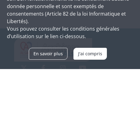
donnée personnelle et sont exemptés de
consentements (Article 82 de la loi Informatique et
Libertés).
Vous pouvez consulter les conditions générales
d’utilisation sur le lien ci-dessous.
En savoir plus
J'ai compris
Archives d'Alsace - Site de Colmar
Bâtiment M / Cité administrative
3, rue Fleischhauer
F-68026 COLMAR
(+33) 3 89 21 97 00
Nous contacter