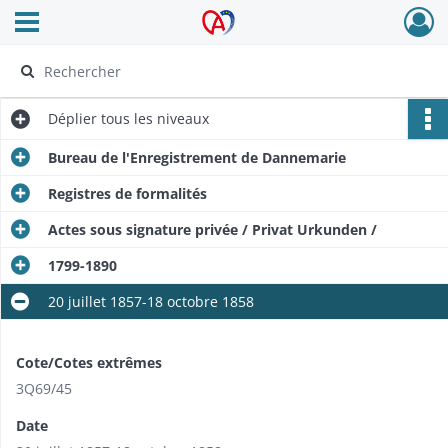
Ouvrir le menu déroulant
Archives Alsace - Colmar
Déplier
tous les niveaux
Bureau de l'Enregistrement de Dannemarie
Registres de formalités
Actes sous signature privée / Privat Urkunden /
1799-1890
20 juillet 1857-18 octobre 1858
Cote/Cotes extrêmes
3Q69/45
Date