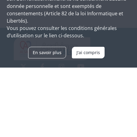
donnée personnelle et sont exemptés de
consentements (Article 82 de la loi Informatique et
Libertés).
Vous pouvez consulter les conditions générales
d’utilisation sur le lien ci-dessous.
En savoir plus
J'ai compris
Archives d'Alsace - Site de Colmar
Bâtiment M / Cité administrative
3, rue Fleischhauer
F-68026 COLMAR
(+33) 3 89 21 97 00
Nous contacter