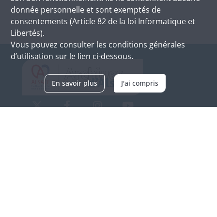
donnée personnelle et sont exemptés de
consentements (Article 82 de la loi Informatique et
Libertés).
Vous pouvez consulter les conditions générales
d’utilisation sur le lien ci-dessous.
En savoir plus
J'ai compris
Archives d'Alsace - Site de Colmar
Bâtiment M / Cité administrative
3, rue Fleischhauer
F-68026 COLMAR
(+33) 3 89 21 97 00
Nous contacter