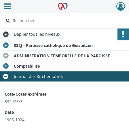
Ouvrir le menu déroulant
Archives Alsace - Colmar
Déplier
tous les niveaux
332J - Paroisse catholique de Geispitzen
ADMINISTRATION TEMPORELLE DE LA PAROISSE
Comptabilité
Journal der Kirchenfabrik
Cote/Cotes extrêmes
332J/2E/3
Date
1905-1924