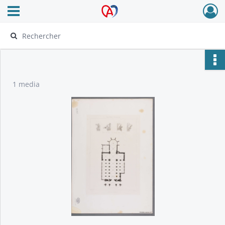
Ouvrir le menu déroulant
Archives Alsace - Colmar
1 media