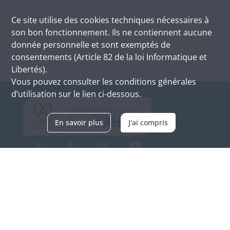
Ce site utilise des
cookies
techniques nécessaires à
son bon fonctionnement. Ils ne contiennent aucune
donnée personnelle et sont exemptés de
consentements (Article 82 de la loi Informatique et
Libertés).
Vous pouvez consulter les conditions générales
d’utilisation sur le lien ci-dessous.
En savoir plus
J'ai compris
Archives d'Alsace - Site de Colmar
Bâtiment M / Cité administrative
3, rue Fleischhauer
F-68026 COLMAR
(+33) 3 89 21 97 00