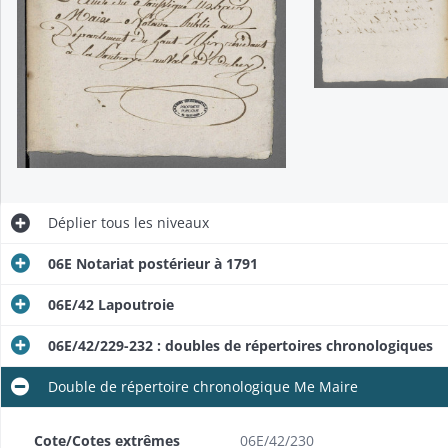
Déplier
tous les niveaux
06E Notariat postérieur à 1791
06E/42 Lapoutroie
06E/42/229-232 : doubles de répertoires chronologiques
Double de répertoire chronologique Me Maire
Cote/Cotes extrêmes
06E/42/230