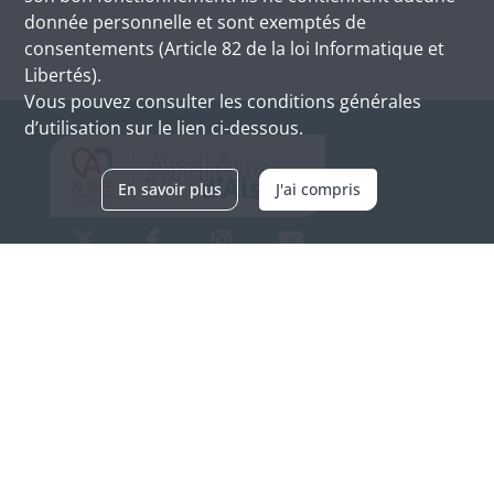
donnée personnelle et sont exemptés de
consentements (Article 82 de la loi Informatique et
Libertés).
Vous pouvez consulter les conditions générales
d’utilisation sur le lien ci-dessous.
En savoir plus
J'ai compris
Archives d'Alsace - Site de Colmar
Bâtiment M / Cité administrative
3, rue Fleischhauer
F-68026 COLMAR
(+33) 3 89 21 97 00
Nous contacter