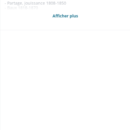
- Partage, jouissance 1808-1850
- Baux 1818-1870
- Adjudications: de la «kilbe» (1860-1864); de la chasse (1861-
Afficher plus
1864); de bois provenant du pont sur la Largue (1865) 1860-
1865
- Rentes foncières 1824-1864
- Etats des propriétés foncières, rentes et créances mobilières
1835, 1840-1845, 1847, 1849, 1853, 1860-1863, 1865-1870
- Anticipations 1809-1819