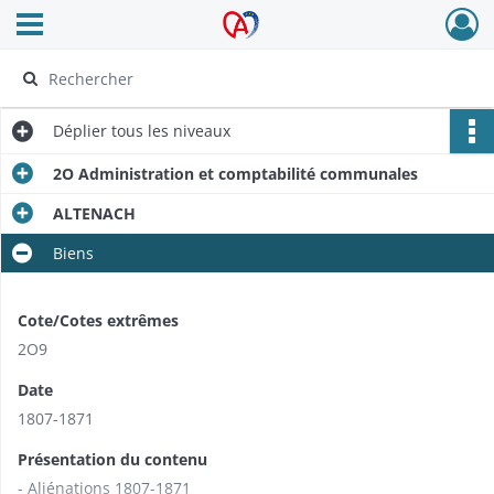
Ouvrir le menu déroulant
Archives Alsace - Colmar
Déplier
tous les niveaux
2O Administration et comptabilité communales
ALTENACH
Biens
Cote/Cotes extrêmes
2O9
Date
1807-1871
Présentation du contenu
- Aliénations 1807-1871