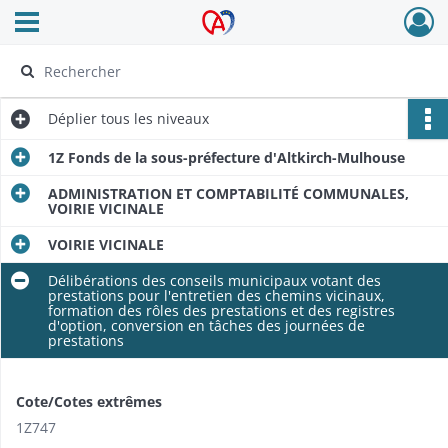
Ouvrir le menu déroulant
Archives Alsace - Colmar
Déplier
tous les niveaux
1Z Fonds de la sous-préfecture d'Altkirch-Mulhouse
ADMINISTRATION ET COMPTABILITÉ COMMUNALES,
VOIRIE VICINALE
VOIRIE VICINALE
Délibérations des conseils municipaux votant des
prestations pour l'entretien des chemins vicinaux,
formation des rôles des prestations et des registres
d'option, conversion en tâches des journées de
prestations
Cote/Cotes extrêmes
1Z747