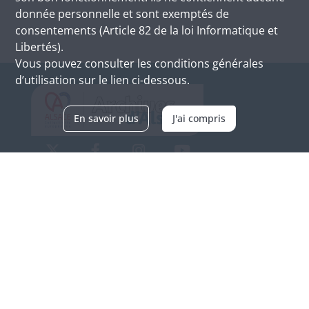
donnée personnelle et sont exemptés de
consentements (Article 82 de la loi Informatique et
Libertés).
Vous pouvez consulter les conditions générales
d’utilisation sur le lien ci-dessous.
En savoir plus
J'ai compris
Archives d'Alsace - Site de Colmar
Bâtiment M / Cité administrative
3, rue Fleischhauer
F-68026 COLMAR
(+33) 3 89 21 97 00
Nous contacter