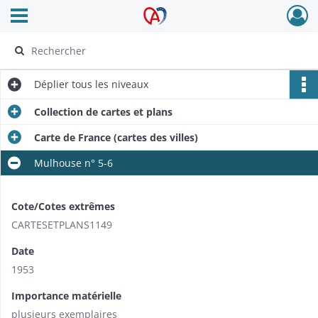
Ouvrir le menu déroulant
Archives Alsace - Colmar
Déplier
tous les niveaux
Collection de cartes et plans
Carte de France (cartes des villes)
Mulhouse n° 5-6
Cote/Cotes extrêmes
CARTESETPLANS1149
Date
1953
Importance matérielle
plusieurs exemplaires