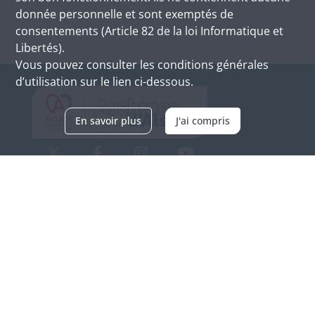
donnée personnelle et sont exemptés de
consentements (Article 82 de la loi Informatique et
Libertés).
Vous pouvez consulter les conditions générales
d’utilisation sur le lien ci-dessous.
En savoir plus
J'ai compris
Archives d'Alsace - Site de Colmar
Bâtiment M / Cité administrative
3, rue Fleischhauer
F-68026 COLMAR
(+33) 3 89 21 97 00
Nous contacter