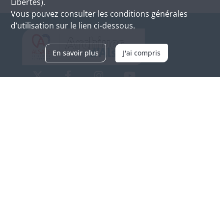
Libertés).
Vous pouvez consulter les conditions générales
d’utilisation sur le lien ci-dessous.
En savoir plus
J'ai compris
Archives d'Alsace - Site de Colmar
Bâtiment M / Cité administrative
3, rue Fleischhauer
F-68026 COLMAR
(+33) 3 89 21 97 00
Nous contacter
Horaires d'ouverture