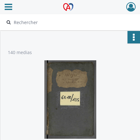
Ouvrir le menu déroulant
Archives Alsace - Colmar
140 medias