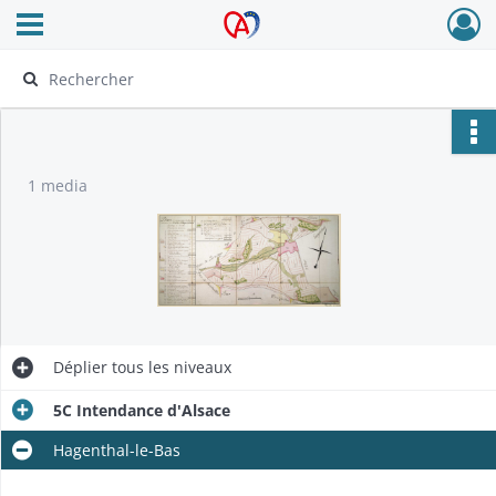
Ouvrir le menu déroulant
Archives Alsace - Colmar
1 media
Déplier
tous les niveaux
5C Intendance d'Alsace
Hagenthal-le-Bas