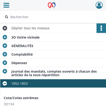
Ouvrir le menu déroulant
Archives Alsace - Colmar
Déplier
tous les niveaux
3O Voirie vicinale
GÉNÉRALITÉS
Comptabilité
Dépenses
Journal des mandats, comptes ouverts à chacun des
articles de la sous-répartition
1852-1853
Cote/Cotes extrêmes
3O134