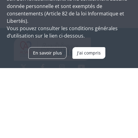
donnée personnelle et sont exemptés de
consentements (Article 82 de la loi Informatique et
Libertés).
Vous pouvez consulter les conditions générales
d’utilisation sur le lien ci-dessous.
En savoir plus
J'ai compris
Archives d'Alsace - Site de Colmar
Bâtiment M / Cité administrative
3, rue Fleischhauer
F-68026 COLMAR
(+33) 3 89 21 97 00
Nous contacter