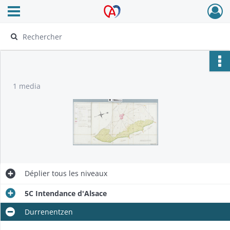
Ouvrir le menu déroulant
Archives Alsace - Colmar
1 media
Déplier
tous les niveaux
5C Intendance d'Alsace
Durrenentzen