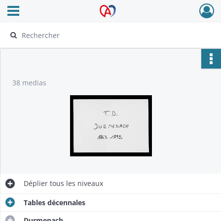
Ouvrir le menu déroulant
Archives Alsace - Colmar
38 medias
Déplier
tous les niveaux
Tables décennales
Durmenach