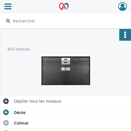
Ouvrir le menu déroulant
Archives Alsace - Colmar
450 medias
Déplier
tous les niveaux
Décès
Colmar