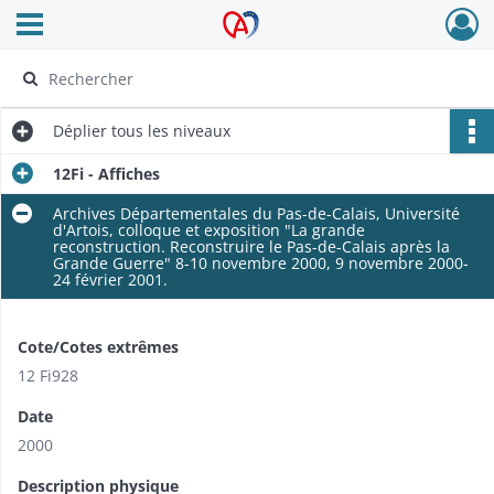
Ouvrir le menu déroulant
Archives Alsace - Colmar
Déplier
tous les niveaux
12Fi - Affiches
Archives Départementales du Pas-de-Calais, Université
d'Artois, colloque et exposition "La grande
reconstruction. Reconstruire le Pas-de-Calais après la
Grande Guerre" 8-10 novembre 2000, 9 novembre 2000-
24 février 2001.
Cote/Cotes extrêmes
12 Fi928
Date
2000
Description physique