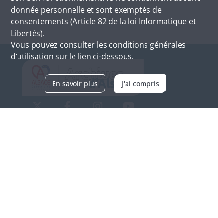
donnée personnelle et sont exemptés de
consentements (Article 82 de la loi Informatique et
Libertés).
Vous pouvez consulter les conditions générales
d’utilisation sur le lien ci-dessous.
En savoir plus
J'ai compris
Archives d'Alsace - Site de Colmar
Bâtiment M / Cité administrative
3, rue Fleischhauer
F-68026 COLMAR
(+33) 3 89 21 97 00
Nous contacter