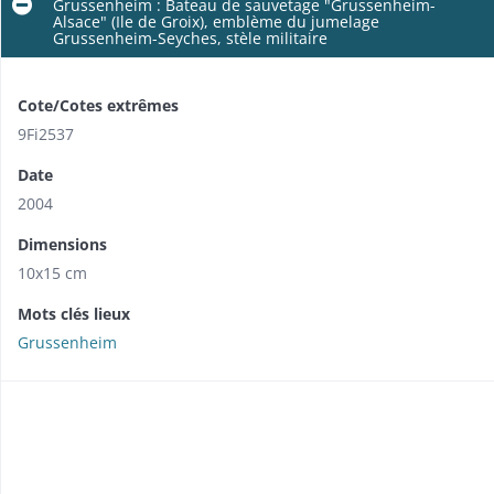
Grussenheim : Bateau de sauvetage "Grussenheim-
Alsace" (Ile de Groix), emblème du jumelage
Grussenheim-Seyches, stèle militaire
Cote/Cotes extrêmes
9Fi2537
Date
2004
Dimensions
10x15 cm
Mots clés lieux
Grussenheim