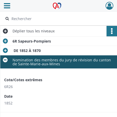
Ouvrir le menu déroulant
Archives Alsace - Colmar
Déplier
tous les niveaux
6R Sapeurs-Pompiers
DE 1852 À 1870
Nomination des membres du jury de révision du canton
de Sainte-Marie-aux-Mines
Cote/Cotes extrêmes
6R26
Date
1852