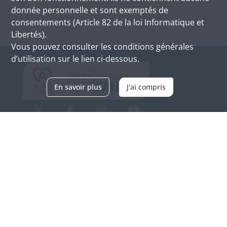
donnée personnelle et sont exemptés de
consentements (Article 82 de la loi Informatique et
Libertés).
Vous pouvez consulter les conditions générales
d’utilisation sur le lien ci-dessous.
En savoir plus
J'ai compris
Archives d'Alsace - Site de Colmar
Bâtiment M / Cité administrative
3, rue Fleischhauer
F-68026 COLMAR
(+33) 3 89 21 97 00
Nous contacter