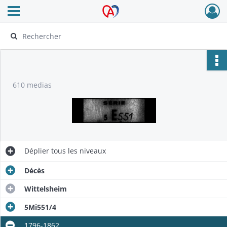
Ouvrir le menu déroulant
Archives Alsace - Colmar
610 medias
Déplier
tous les niveaux
Décès
Wittelsheim
5Mi551/4
1796-1862