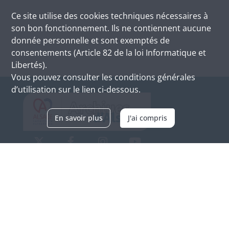
Ce site utilise des
cookies
techniques nécessaires à
son bon fonctionnement. Ils ne contiennent aucune
donnée personnelle et sont exemptés de
consentements (Article 82 de la loi Informatique et
Libertés).
Vous pouvez consulter les conditions générales
d’utilisation sur le lien ci-dessous.
En savoir plus
J'ai compris
Archives d'Alsace - Site de Colmar
Bâtiment M / Cité administrative
3, rue Fleischhauer
F-68026 COLMAR
(+33) 3 89 21 97 00