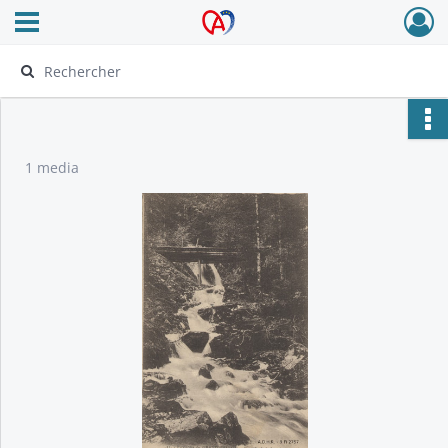
Ouvrir le menu déroulant
Archives Alsace - Colmar
1 media