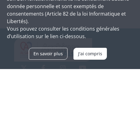
donnée personnelle et sont exemptés de
consentements (Article 82 de la loi Informatique et
Libertés).
Vous pouvez consulter les conditions générales
d’utilisation sur le lien ci-dessous.
En savoir plus
J'ai compris
Archives d'Alsace - Site de Colmar
Bâtiment M / Cité administrative
3, rue Fleischhauer
F-68026 COLMAR
(+33) 3 89 21 97 00
Nous contacter