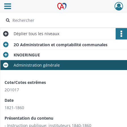
Ouvrir le menu déroulant
Archives Alsace - Colmar
Déplier
tous les niveaux
2O Administration et comptabilité communales
KNOERINGUE
Administration générale
Cote/Cotes extrêmes
2O1017
Date
1821-1860
Présentation du contenu
- Instruction publique: instituteurs 1840-1860