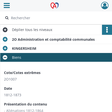
Ouvrir le menu déroulant
Archives Alsace - Colmar
Déplier
tous les niveaux
2O Administration et comptabilité communales
KINGERSHEIM
Biens
Cote/Cotes extrêmes
2O1007
Date
1812-1873
Présentation du contenu
- Aliénations 1812-1864