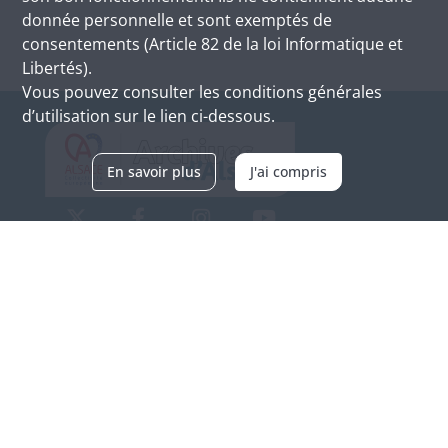
donnée personnelle et sont exemptés de
consentements (Article 82 de la loi Informatique et
Libertés).
Vous pouvez consulter les conditions générales
d’utilisation sur le lien ci-dessous.
En savoir plus
J'ai compris
Archives d'Alsace - Site de Colmar
Bâtiment M / Cité administrative
3, rue Fleischhauer
F-68026 COLMAR
(+33) 3 89 21 97 00
Nous contacter