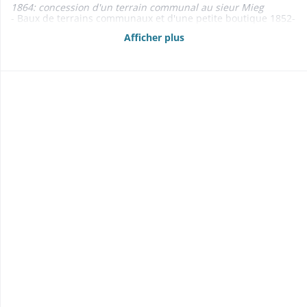
1864: concession d'un terrain communal au sieur Mieg
- Baux de terrains communaux et d'une petite boutique 1852-
1873
Afficher plus
- Adjudications: de la «kilbe» (1870); de la chasse (1867) 1867-
1870
- Rentes foncières 1830
- Etats des propriétés foncières, rentes et créances mobilières
1860, 1862-1863, 1865, 1867-1869
- Délimitations, abornements 1854-1855