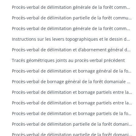
Procès-verbal de délimitation générale de la forêt communale deRimbach-près-Masevaux
Procès-verbal de délimitation partielle de la forêt communale deRimbach-près-Guebwiller
Procès-verbal de délimitation générale de la forêt communaled’Aspach
Instructions sur les levers topographiques et le dessin des plans
Procès-verbal de délimitation et d’abornement général de la forêtdomaniale de Linthal prévôtale
Tracés géométriques joints au procès-verbal précédent
Procès-verbal de délimitation et bornage général de la forêtdomaniale de Murbach
Procès-verbal de bornage général de la forêt domaniale deLinthal prévôtale
Procès-verbal de délimitation et bornage partiels entre la forêt domaniale de Linthal reculée et la métairie de l’Oberlauchen appartenant par indivis aux communes de Lautenbach et Linthal
Procès-verbal de délimitation et bornage partiels entre la forêt domaniale de Murbach et la forêt communale de Murbach
Procès-verbal de délimitation et bornage partiels de la forêt domaniale de Murbach
Procès-verbal de délimitation partielle de la forêt domaniale de Lautenbach-Zell
Procès-verbal de délimitation partielle de la forêt domaniale de Lautenbach