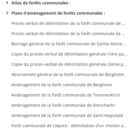
Atlas de forêts communales :
Plans d’aménagement de forêts communales :
Procès-verbal de délimitation de la forêt communale de SainteCroix-aux-Mines
Procès-verbal de délimitation de la forêt communale de SainteCroix-aux-Mines
Bornage général de la forêt communale de Sainte-Marie-aux-Mines
Copie du procès-verbal de délimitation générale (1ère partie) de la forêt communale de Bergheim
Copie du procès-verbal de délimitation générale (2ème partie) de la forêt communale de Bergheim
Abornement général de la forêt communale de Bergheim
Aménagement de la forêt communale de Bergheim
Aménagement de la forêt communale de Thannenkirch
Aménagement de la forêt communale de Rorschwihr
Aménagement de la forêt communale de Saint-Hippolyte
Forêt communale de Lièpvre : délimitation d’un chemin à travers la propriété de Philippe Brouland