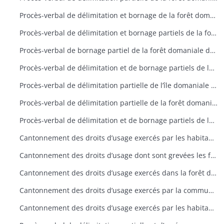
Procès-verbal de délimitation et bornage de la forêt domaniale de Wilsbach
Procès-verbal de délimitation et bornage partiels de la forêt domaniale de Riquewihr
Procès-verbal de bornage partiel de la forêt domaniale de la Glasshütte
Procès-verbal de délimitation et de bornage partiels de la forêt domaniale du Herrenberg
Procès-verbal de délimitation partielle de l’île domaniale de Schliengeneinerau
Procès-verbal de délimitation partielle de la forêt domaniale du Kastenwald
Procès-verbal de délimitation et de bornage partiels de la forêt domaniale de Lucelle
Cantonnement des droits d’usage exercés par les habitants de Murbach dans la forêt domaniale de Murbach
Cantonnement des droits d’usage dont sont grevées les forêts domaniales situées sur les bans de Lautenbach et Linthal
Cantonnement des droits d’usage exercés dans la forêt domaniale de Lautenbach
Cantonnement des droits d’usage exercés par la commune et la scierie de Linthal dans la forêt domaniale de Linthal prévôtale
Cantonnement des droits d’usage exercés par les habitants d’Appenwihr et Wolfgantzen dans la forêt domaniale du Kastenwald