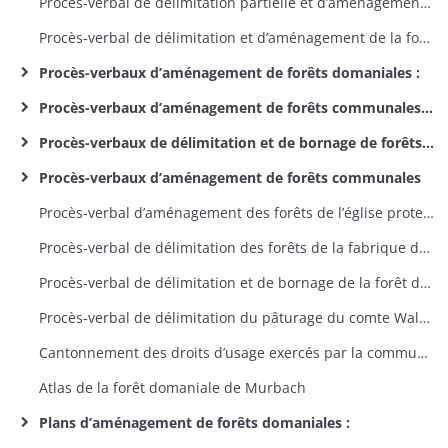
Procès-verbal de délimitation partielle et d’aménagement de la forêt domaniale de Riquewihr
Procès-verbal de délimitation et d’aménagement de la forêt domaniale de Ribeauvillé
Procès-verbaux d’aménagement de forêts domaniales :
Procès-verbaux d’aménagement de forêts communales (par commune)
Procès-verbaux de délimitation et de bornage de forêts communales
Procès-verbaux d’aménagement de forêts communales
Procès-verbal d’aménagement des forêts de l’église protestante d’Andolsheim
Procès-verbal de délimitation des forêts de la fabrique de l’église de Soppe-le-Haut
Procès-verbal de délimitation et de bornage de la forêt domaniale de Niederlarg
Procès-verbal de délimitation du pâturage du comte Waldner de Freundstein avec les forêts communales de Berrwiller, Goldbach, Soultz et Willer-sur-Thur
Cantonnement des droits d’usage exercés par la commune de Fortschwihr dans des forêts privées sur le ban de cette commune
Atlas de la forêt domaniale de Murbach
Plans d’aménagement de forêts domaniales :