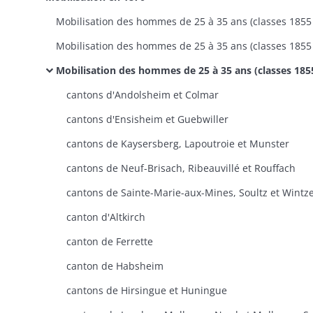
Mobilisation des hommes de 25 à 35 ans (classes 1855 à 1864) célibataires et veufs sans enfants, en exécution d'une loi du 10 août 1870: recensement de ceux n'ayant jamais servi (états nominatifs pa
cantons d'Andolsheim et Colmar
cantons d'Ensisheim et Guebwiller
cantons de Kaysersberg, Lapoutroie et Munster
cantons de Neuf-Brisach, Ribeauvillé et Rouffach
cantons de Sainte-Marie-aux-Mines, Soultz et Wint
canton d'Altkirch
canton de Ferrette
canton de Habsheim
cantons de Hirsingue et Huningue