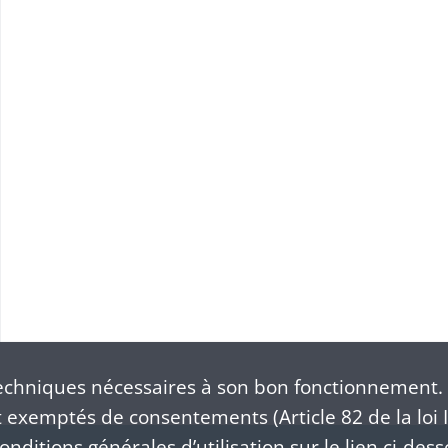
ud
chniques nécessaires à son bon fonctionnement. 
exemptés de consentements (Article 82 de la loi I
nditions générales d’utilisation sur le lien ci-dess