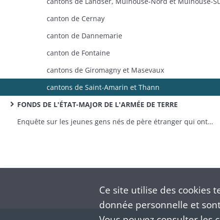
cantons de Landser, Mulhouse-Nord et Mulhouse-S
canton de Cernay
canton de Dannemarie
canton de Fontaine
cantons de Giromagny et Masevaux
cantons de Saint-Amarin et Thann
FONDS DE L'ÉTAT-MAJOR DE L'ARMÉE DE TERRE
Enquête sur les jeunes gens nés de père étranger qui ont répudié la qualité de français
Ce site utilise des
cookies
te
donnée personnelle et sont 
Vous pouvez consulter les co