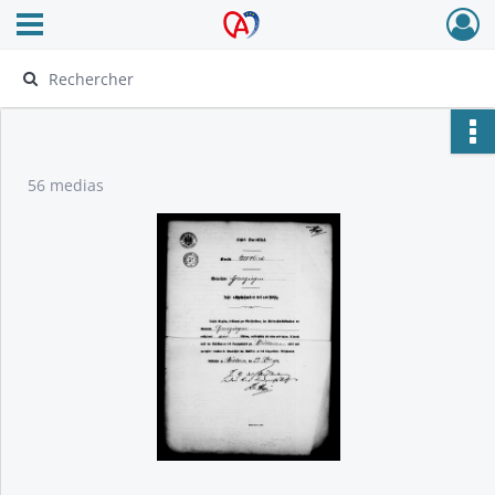
Ouvrir le menu déroulant
Archives Alsace - Colmar
56 medias