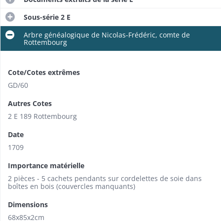
Sous-série 2 E
Arbre généalogique de Nicolas-Frédéric, comte de
Rottembourg
Cote/Cotes extrêmes
GD/60
Autres Cotes
2 E 189 Rottembourg
Date
1709
Importance matérielle
2 pièces - 5 cachets pendants sur cordelettes de soie dans
boîtes en bois (couvercles manquants)
Dimensions
68x85x2cm