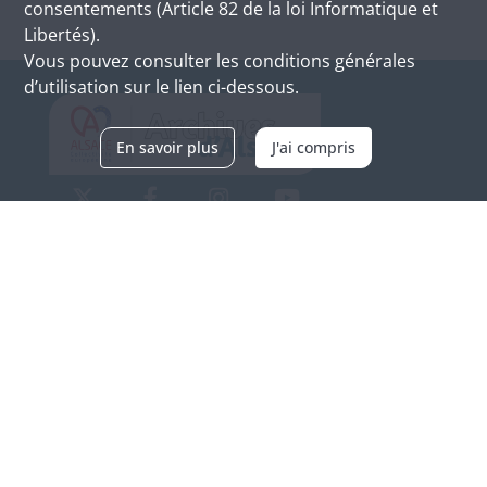
consentements (Article 82 de la loi Informatique et
Libertés).
Vous pouvez consulter les conditions générales
d’utilisation sur le lien ci-dessous.
En savoir plus
J'ai compris
Archives d'Alsace - Site de Colmar
Bâtiment M / Cité administrative
3, rue Fleischhauer
F-68026 COLMAR
(+33) 3 89 21 97 00
Nous contacter