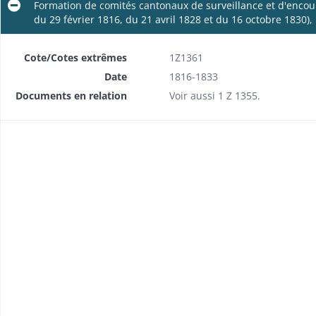
Formation de comités cantonaux de surveillance et d'encou
du 29 février 1816, du 21 avril 1828 et du 16 octobre 1830)
Cote/Cotes extrêmes
1Z1361
Date
1816-1833
Documents en relation
Voir aussi 1 Z 1355.