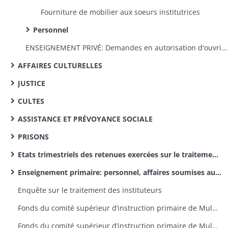
Fourniture de mobilier aux soeurs institutrices
Personnel
ENSEIGNEMENT PRIVÉ: Demandes en autorisation d'ouvrir des êcoles privêes, fermeture de celles ouvertes sans autorisation
AFFAIRES CULTURELLES
JUSTICE
CULTES
ASSISTANCE ET PRÉVOYANCE SOCIALE
PRISONS
Etats trimestriels des retenues exercées sur le traitement des instituteurs pour le service des pensions civiles
Enseignement primaire: personnel, affaires soumises aux comités supérieurs de l’arrondissement d’Altkirch (dossiers par canton)
Enquête sur le traitement des instituteurs
Fonds du comité supérieur d’instruction primaire de Mulhouse: rapports d’inspection des délégués, lettres de provenance diverse
Fonds du comité supérieur d’instruction primaire de Mulhouse: correspondance émanant du recteur