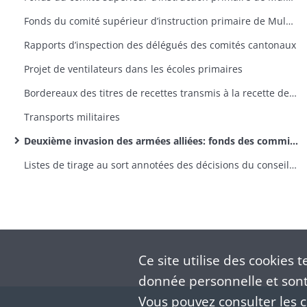
Fonds du comité supérieur d’instruction primaire de Mulhouse: lettres émanant des préfets et sous-préfets
Rapports d’inspection des délégués des comités cantonaux
Projet de ventilateurs dans les écoles primaires
Bordereaux des titres de recettes transmis à la recette des finances d’Altkirch par la sous-préfecture
Transports militaires
Deuxième invasion des armées alliées: fonds des commissions cantonales
Listes de tirage au sort annotées des décisions du conseil de révision (classe 1870)
Ce site utilise des
cookies
te
donnée personnelle et sont 
Vous pouvez consulter les co