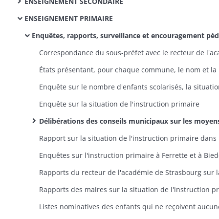
ENSEIGNEMENT SECONDAIRE
ENSEIGNEMENT PRIMAIRE
Enquêtes, rapports, surveillance et encouragement pédagogie
Enquête sur la situation de l'instruction primaire
Délibérations des conseils municipaux sur les moyens de pourvoir à l'établissement et à l'entretien des écoles primaires et au traitement des instituteurs (suite à l'ordonnance royale du 14 février 1830, à la circulaire préfectorale du 17 avril 1830 et à la circulaire du sous-préfet du 16