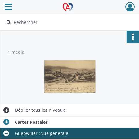
Ouvrir le menu déroulant
Archives Alsace - Colmar
1 media
Déplier
tous les niveaux
Cartes Postales
Guebwiller : vue générale