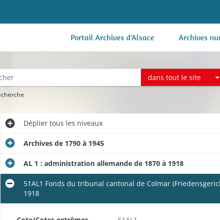
Portail Archives d'Alsace
Archives nu
dans tout le site
recherche
Déplier
tous les niveaux
Archives de 1790 à 1945
AL 1 : administration allemande de 1870 à 1918
) d'Altkirch
51AL1 Fonds du tribunal cantonal de Colmar (Friedensgeric
1918
) de Belfort
Cote/Cotes extrêmes
51AL1