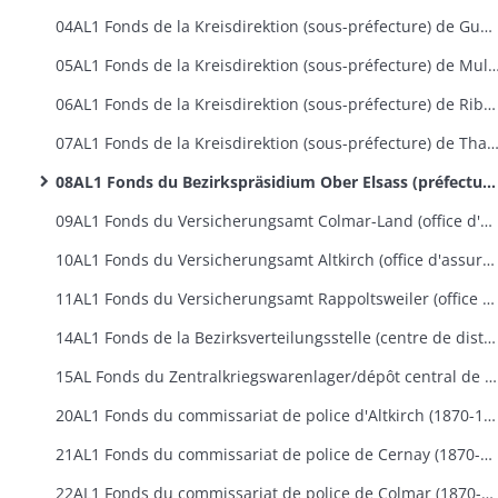
04AL1 Fonds de la Kreisdirektion (sous-préfecture) de Guebwiller
05AL1 Fonds de la Kreisdirektion (sous-préfecture)
06AL1 Fonds de la Kreisdirektion (sous-préfecture) de Ribeauvillé
07AL1 Fonds de la Kreisdirektion (sous-préfecture) de
08AL1 Fonds du Bezirkspräsidium Ober Elsass (préfecture du Haut-Rhin)
09AL1 Fonds du Versicherungsamt Colmar-Land (office d'assurances sociales de Colmar-Campagne) (1884-1918)
10AL1 Fonds du Versicherungsamt Altkirch (office d'assurances sociales d'Altkirch) (1913-1914)
11AL1 Fonds du Versicherungsamt Rappoltsweiler (office d'assurances sociales de Ribeauvillé) (1903-1918)
14AL1 Fonds de la Bezirksverteilungsstelle (centre de distribution du ravitaillement rue Saint Josse à Colmar) (1916-1918)
15AL Fonds du Zentralkriegswarenlager/dépôt central de ravitaillement à Colmar (1915-1919)
20AL1 Fonds du commissariat de police d'Altkirch (1870-1907)
21AL1 Fonds du commissariat de police de Cernay (1870-1907)
22AL1 Fonds du commissariat de police de Colmar (1870-1918)