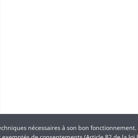
use(1871-1918)
chniques nécessaires à son bon fonctionnement. 
exemptés de consentements (Article 82 de la loi I