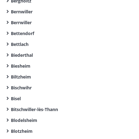
Bergholtz
Bernwiller
Berrwiller
Bettendorf
Bettlach
Biederthal
Biesheim
Biltzheim
Bischwihr
Bisel
Bitschwiller-lès-Thann
Blodelsheim
Blotzheim