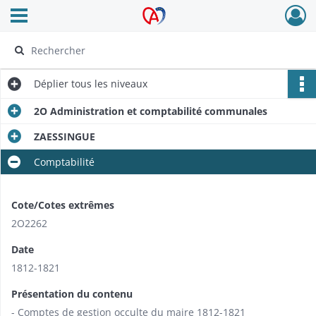
Ouvrir le menu déroulant
Archives Alsace - Colmar
Déplier
tous les niveaux
2O Administration et comptabilité communales
ZAESSINGUE
Comptabilité
Cote/Cotes extrêmes
2O2262
Date
1812-1821
Présentation du contenu
- Comptes de gestion occulte du maire 1812-1821