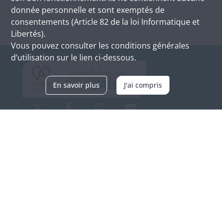
donnée personnelle et sont exemptés de
consentements (Article 82 de la loi Informatique et
Libertés).
Vous pouvez consulter les conditions générales
d’utilisation sur le lien ci-dessous.
En savoir plus
J'ai compris
Archives d'Alsace - Site de Colmar
Bâtiment M / Cité administrative
3, rue Fleischhauer
F-68026 COLMAR
(+33) 3 89 21 97 00
Nous contacter