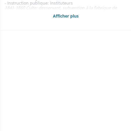
- Instruction publique: instituteurs
1841-1860 Culte: desservant, subvention à la fabrique de
l'église 1806-1857
Afficher plus
- Aide aux indigents 1830-1856
- Contentieux 1804-1834