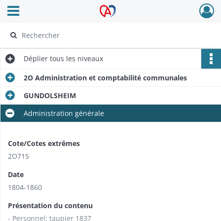
Ouvrir le menu déroulant
Archives Alsace - Colmar
Déplier
tous les niveaux
2O Administration et comptabilité communales
GUNDOLSHEIM
Administration générale
Cote/Cotes extrêmes
2O715
Date
1804-1860
Présentation du contenu
- Personnel: taupier 1837