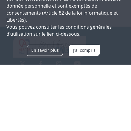
donnée personnelle et sont exemptés de
consentements (Article 82 de la loi Informatique et
Libertés).
Vous pouvez consulter les conditions générales
d’utilisation sur le lien ci-dessous.
En savoir plus
J'ai compris
Archives d'Alsace - Site de Colmar
Bâtiment M / Cité administrative
3, rue Fleischhauer
F-68026 COLMAR
(+33) 3 89 21 97 00
Nous contacter